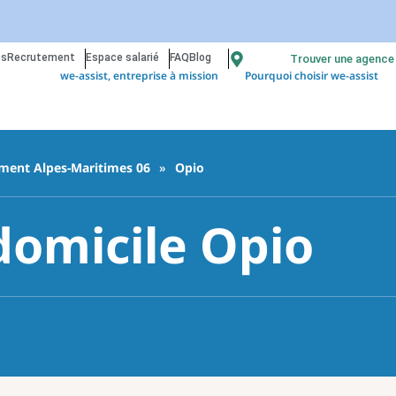
os
Recrutement
Espace salarié
FAQ
Blog
Trouver une agence
we-assist, entreprise à mission
Pourquoi choisir we-assist
ment Alpes-Maritimes 06
»
Opio
domicile Opio