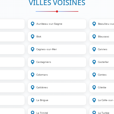
VILLES VOISINES
Auribeau-sur-Siagne
Beaulieu-su
Biot
Blausasc
Cagnes-sur-Mer
Cannes
Castagniers
Castellar
Colomars
Contes
Gattières
Gilette
La Brigue
La Colle-sur
La Trinité
La Turbie