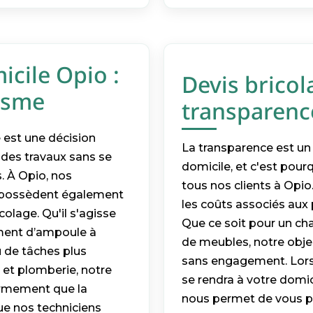
icile Opio :
Devis bricol
lisme
transparenc
e est une décision
La transparence est un 
 des travaux sans se
domicile, et c'est pour
. À Opio, nos
tous nos clients à Opi
ls possèdent également
les coûts associés aux 
olage. Qu'il s'agisse
Que ce soit pour un c
ement d’ampoule à
de meubles, notre objec
 de tâches plus
sans engagement. Lors
 et plomberie, notre
se rendra à votre domic
fermement que la
nous permet de vous p
ue nos techniciens