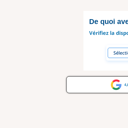
De quoi av
Vérifiez la disp
4,