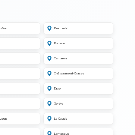
r-Mer
Beausoleil
Bonson
Cantaron
Châteauneuf-Grasse
Drap
Gorbio
-Loup
La Gaude
Lantosque