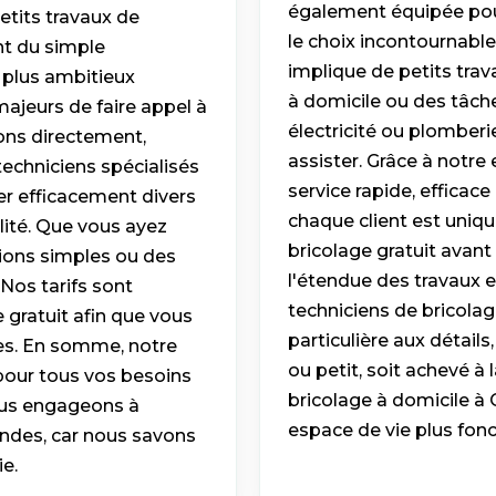
également équipée pour
etits travaux de
le choix incontournable
nt du simple
implique de petits tr
plus ambitieux
à domicile ou des tâche
jeurs de faire appel à
électricité ou plomberi
nons directement,
assister. Grâce à notre
echniciens spécialisés
service rapide, effica
er efficacement divers
chaque client est uniqu
alité. Que vous ayez
bricolage gratuit avant
tions simples ou des
l'étendue des travaux et
Nos tarifs sont
techniciens de bricolag
 gratuit afin que vous
particulière aux détails
ses. En somme, notre
ou petit, soit achevé à 
 pour tous vos besoins
bricolage à domicile à O
nous engageons à
espace de vie plus fonc
ndes, car nous savons
e.