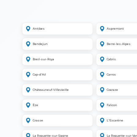
Antibes
Aspremont
Bendejun
Berre-les-Alpes
Breil-sur-Roya
Cabris
Cap-d'Ail
Carros
Châteauneuf-Villevieille
Coaraze
Èze
Falicon
Grasse
L'Escarène
La Roquette-sur-Siagne
La Roquette-sur-Var