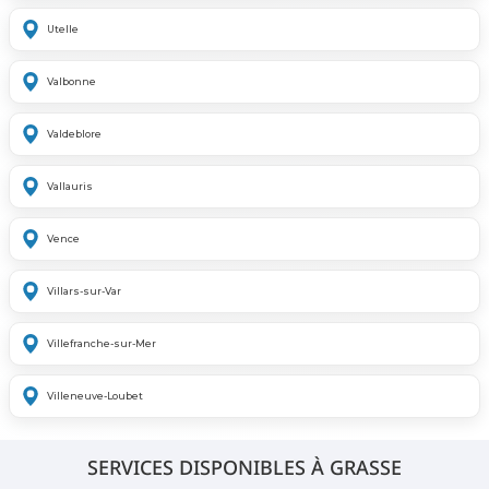
Utelle
Valbonne
Valdeblore
Vallauris
Vence
Villars-sur-Var
Villefranche-sur-Mer
Villeneuve-Loubet
SERVICES DISPONIBLES À GRASSE