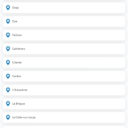
Drap
Èze
Falicon
Gattières
Gilette
Gorbio
L'Escarène
La Brigue
La Colle-sur-Loup