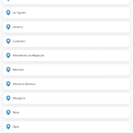
Le Tignet
Levens
Lucéram
Mandelieu-la-Napoule
Menton
Mouans-Sartoux
Mougins
Nice
Opio