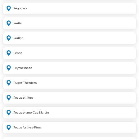
Pégomas
Peille
Peillon
Péone
Peymeinade
Puget-Théniers
Roquebillière
Roquebrune-Cap-Martin
Roquefort-les-Pins