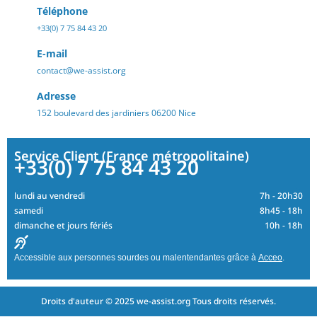
Téléphone
+33(0) 7 75 84 43 20
E-mail
contact@we-assist.org
Adresse
152 boulevard des jardiniers 06200 Nice
Service Client (France métropolitaine)
+33(0) 7 75 84 43 20
lundi au vendredi
7h - 20h30
samedi
8h45 - 18h
dimanche et jours fériés
10h - 18h
Accessible aux personnes sourdes ou malentendantes grâce à
Acceo
.
Droits d'auteur © 2025 we-assist.org Tous droits réservés.