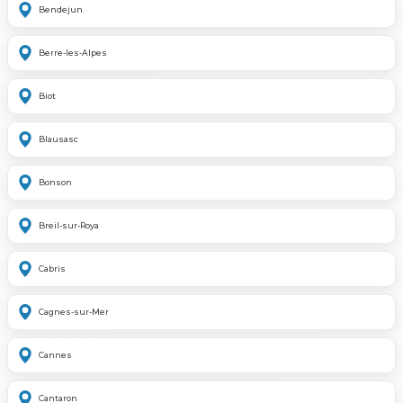
Bendejun
Berre-les-Alpes
Biot
Blausasc
Bonson
Breil-sur-Roya
Cabris
Cagnes-sur-Mer
Cannes
Cantaron