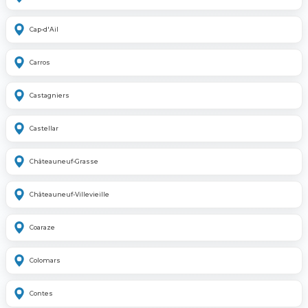
Cap-d'Ail
Carros
Castagniers
Castellar
Châteauneuf-Grasse
Châteauneuf-Villevieille
Coaraze
Colomars
Contes