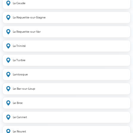
La Gaude
La Roquette-sur-Siagne
La Roquette-sur-Var
La Trinité
La Turbie
Lantosque
Le Bar-sur-Loup
Le Broc
Le Cannet
Le Rouret