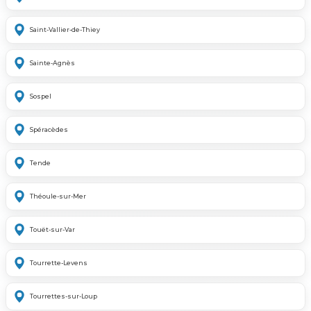
Saint-Vallier-de-Thiey
Sainte-Agnès
Sospel
Spéracèdes
Tende
Théoule-sur-Mer
Touët-sur-Var
Tourrette-Levens
Tourrettes-sur-Loup