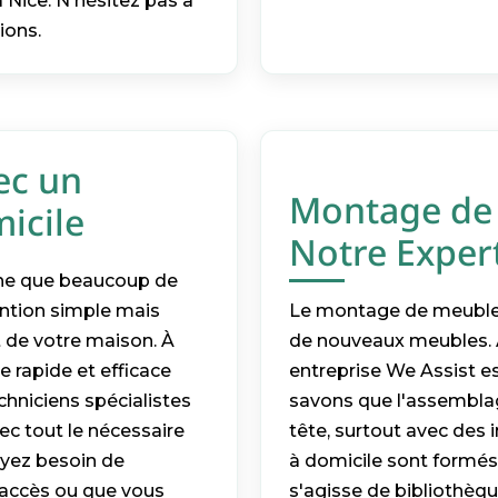
 Nice. N'hésitez pas à
ions.
ec un
Montage de 
icile
Notre Expert
che que beaucoup de
vention simple mais
Le montage de meubles 
rt de votre maison. À
de nouveaux meubles. À
e rapide et efficace
entreprise We Assist es
hniciens spécialistes
savons que l'assemblag
ec tout le nécessaire
tête, surtout avec des 
ayez besoin de
à domicile sont formés
’accès ou que vous
s'agisse de bibliothèqu