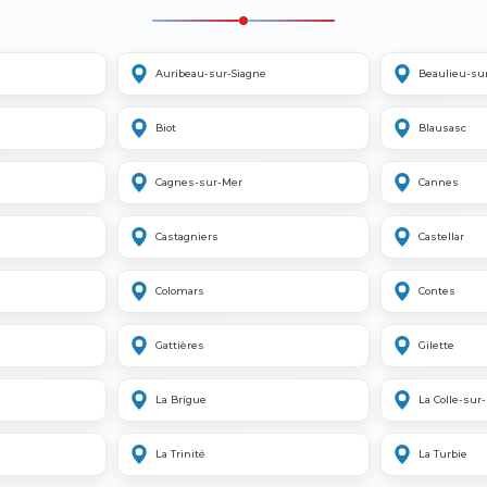
Auribeau-sur-Siagne
Beaulieu-su
Biot
Blausasc
Cagnes-sur-Mer
Cannes
Castagniers
Castellar
Colomars
Contes
Gattières
Gilette
La Brigue
La Colle-sur
La Trinité
La Turbie