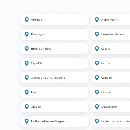
Antibes
Aspremont
Bendejun
Berre-les-Alpes
Breil-sur-Roya
Cabris
Cap-d'Ail
Carros
Châteauneuf-Villevieille
Coaraze
Èze
Falicon
Grasse
L'Escarène
La Roquette-sur-Siagne
La Roquette-sur-Var