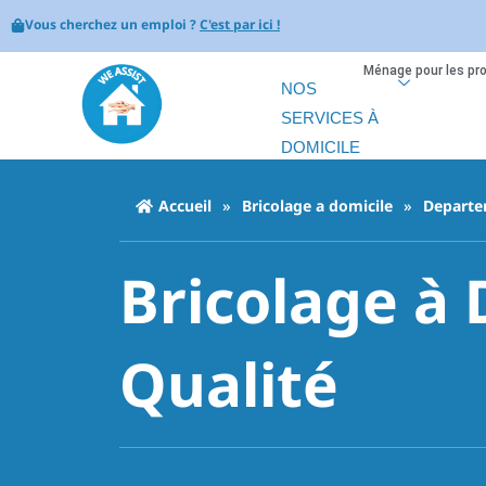
Vous cherchez un emploi ?
C'est par ici !
Ménage pour les pr
NOS
SERVICES À
DOMICILE
Accueil
»
Bricolage a domicile
»
Departe
Bricolage à 
Qualité