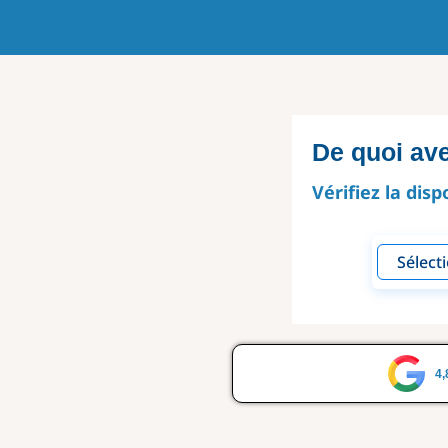
De quoi av
Vérifiez la disp
4,