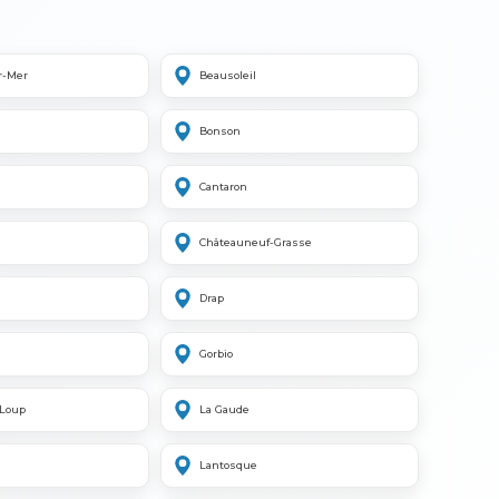
r-Mer
Beausoleil
Bonson
Cantaron
Châteauneuf-Grasse
Drap
Gorbio
-Loup
La Gaude
Lantosque