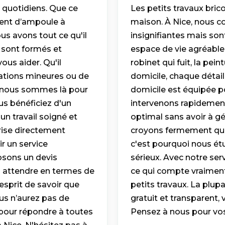
 quotidiens. Que ce
Les petits travaux bric
ment d’ampoule à
maison. À Nice, nous 
s avons tout ce qu'il
insignifiantes mais son
e sont formés et
espace de vie agréable 
ous aider. Qu'il
robinet qui fuit, la pe
arations mineures ou de
domicile, chaque détai
, nous sommes là pour
domicile est équipée p
us bénéficiez d'un
intervenons rapidement
 un travail soigné et
optimal sans avoir à g
rise directement
croyons fermement que 
r un service
c'est pourquoi nous é
osons un devis
sérieux. Avec notre ser
us attendre en termes de
ce qui compte vraimen
'esprit de savoir que
petits travaux. La plup
us n’aurez pas de
gratuit et transparent, 
 pour répondre à toutes
Pensez à nous pour vos