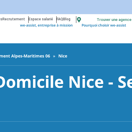
os
Recrutement
Espace salarié
FAQ
Blog
Trouver une agence
we-assist, entreprise à mission
Pourquoi choisir we-assist
ment Alpes-Maritimes 06
»
Nice
Domicile Nice - S