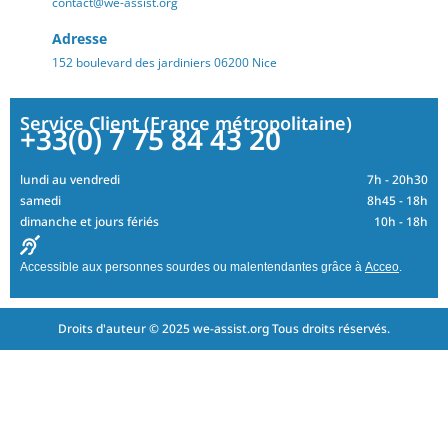
contact@we-assist.org
Adresse
152 boulevard des jardiniers 06200 Nice
Service Client (France métropolitaine)
+33(0) 7 75 84 43 20
lundi au vendredi
7h - 20h30
samedi
8h45 - 18h
dimanche et jours fériés
10h - 18h
Accessible aux personnes sourdes ou malentendantes grâce à
Acceo
.
Droits d'auteur © 2025 we-assist.org Tous droits réservés.