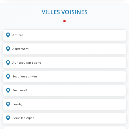
VILLES VOISINES
Antibes
Aspremont
Auribeau-sur-Siagne
Beaulieu-sur-Mer
Beausoleil
Bendejun
Berre-les-Alpes