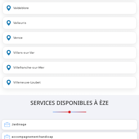
Valdeblore
Vallauris
Vence
Villars-sur-Var
Villefranche-sur-Mer
Villeneuve-Loubet
SERVICES DISPONIBLES À ÈZE
Jardinage
accompagnement handicap