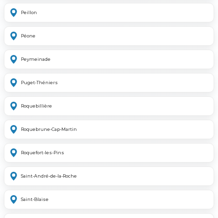
Peillon
Péone
Peymeinade
Puget-Théniers
Roquebillière
Roquebrune-Cap-Martin
Roquefort-les-Pins
Saint-André-de-la-Roche
Saint-Blaise