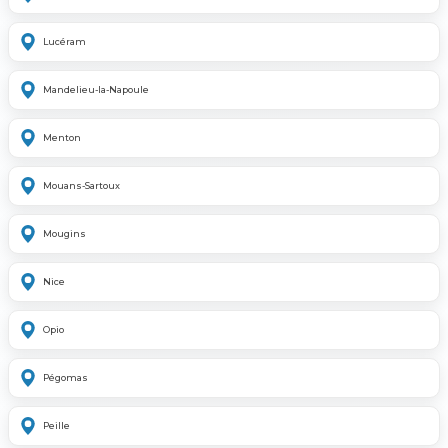
Lucéram
Mandelieu-la-Napoule
Menton
Mouans-Sartoux
Mougins
Nice
Opio
Pégomas
Peille