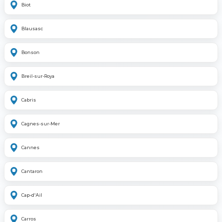
Biot
Blausasc
Bonson
Breil-sur-Roya
Cabris
Cagnes-sur-Mer
Cannes
Cantaron
Cap-d'Ail
Carros