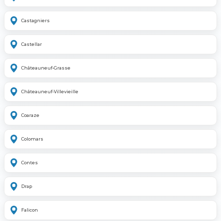
Castagniers
Castellar
Châteauneuf-Grasse
Châteauneuf-Villevieille
Coaraze
Colomars
Contes
Drap
Falicon