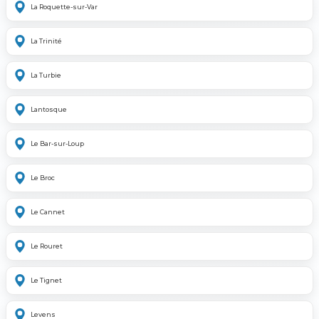
La Roquette-sur-Var
La Trinité
La Turbie
Lantosque
Le Bar-sur-Loup
Le Broc
Le Cannet
Le Rouret
Le Tignet
Levens