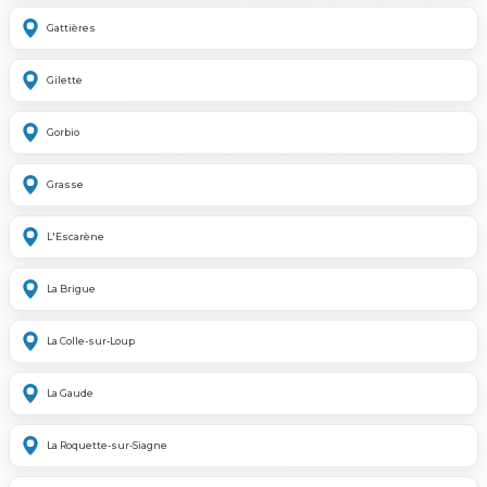
Gattières
Gilette
Gorbio
Grasse
L'Escarène
La Brigue
La Colle-sur-Loup
La Gaude
La Roquette-sur-Siagne