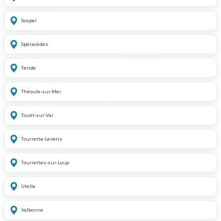
Sospel
Spéracèdes
Tende
Théoule-sur-Mer
Touët-sur-Var
Tourrette-Levens
Tourrettes-sur-Loup
Utelle
Valbonne