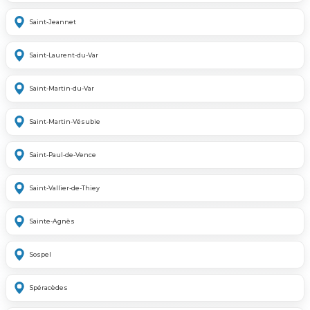
Saint-Jeannet
Saint-Laurent-du-Var
Saint-Martin-du-Var
Saint-Martin-Vésubie
Saint-Paul-de-Vence
Saint-Vallier-de-Thiey
Sainte-Agnès
Sospel
Spéracèdes