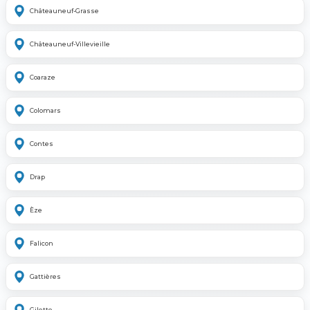
Châteauneuf-Grasse
Châteauneuf-Villevieille
Coaraze
Colomars
Contes
Drap
Èze
Falicon
Gattières
Gilette