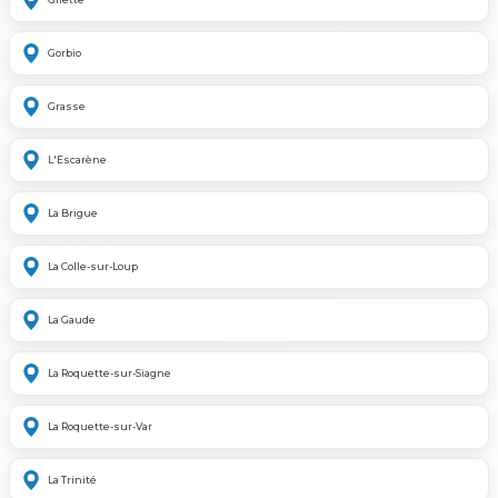
Gorbio
Grasse
L'Escarène
La Brigue
La Colle-sur-Loup
La Gaude
La Roquette-sur-Siagne
La Roquette-sur-Var
La Trinité