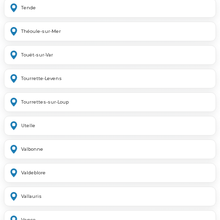
Tende
Théoule-sur-Mer
Touët-sur-Var
Tourrette-Levens
Tourrettes-sur-Loup
Utelle
Valbonne
Valdeblore
Vallauris
Vence