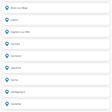
Breil-sur-Roya
Cabris
Cagnes-sur-Mer
Cannes
Cantaron
Cap-d'Ail
Carros
Castagniers
Castellar