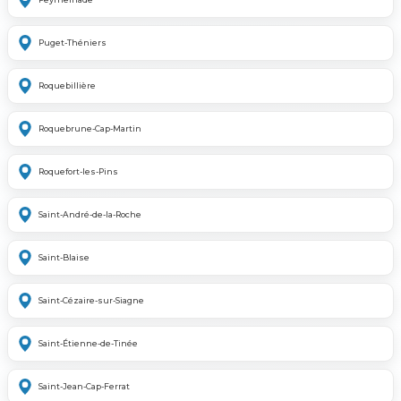
Puget-Théniers
Roquebillière
Roquebrune-Cap-Martin
Roquefort-les-Pins
Saint-André-de-la-Roche
Saint-Blaise
Saint-Cézaire-sur-Siagne
Saint-Étienne-de-Tinée
Saint-Jean-Cap-Ferrat