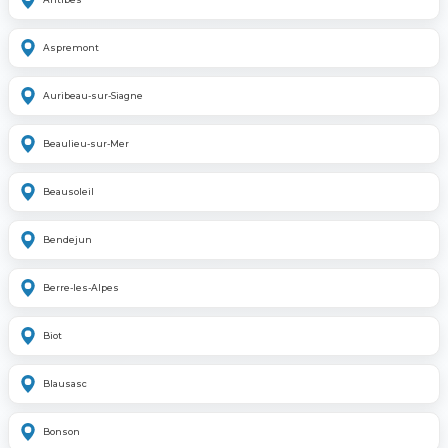
Aspremont
Auribeau-sur-Siagne
Beaulieu-sur-Mer
Beausoleil
Bendejun
Berre-les-Alpes
Biot
Blausasc
Bonson