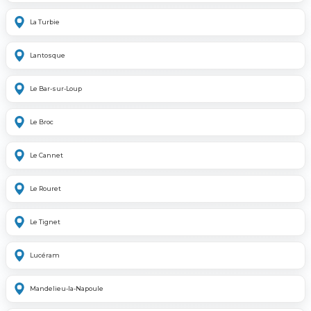
La Turbie
Lantosque
Le Bar-sur-Loup
Le Broc
Le Cannet
Le Rouret
Le Tignet
Lucéram
Mandelieu-la-Napoule