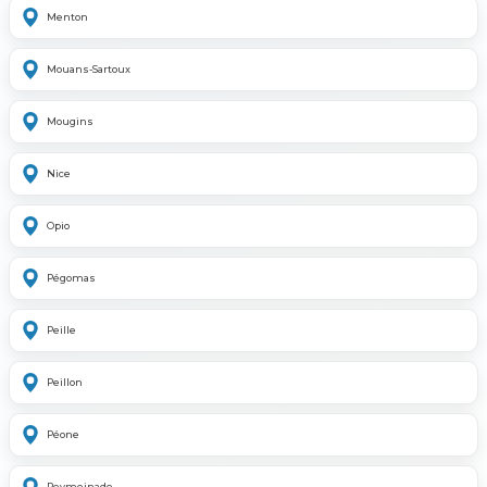
Menton
Mouans-Sartoux
Mougins
Nice
Opio
Pégomas
Peille
Peillon
Péone
Peymeinade