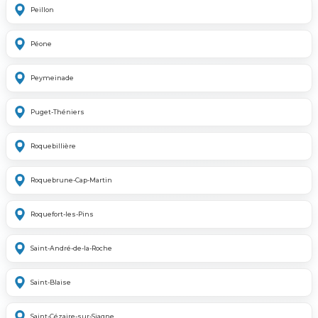
Peillon
Péone
Peymeinade
Puget-Théniers
Roquebillière
Roquebrune-Cap-Martin
Roquefort-les-Pins
Saint-André-de-la-Roche
Saint-Blaise
Saint-Cézaire-sur-Siagne