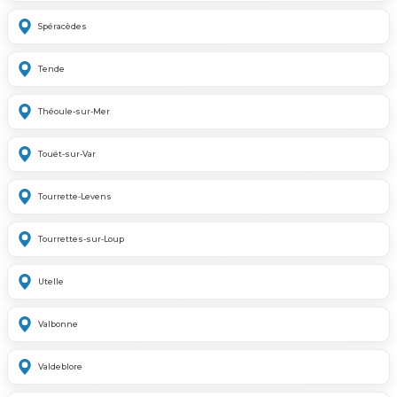
Spéracèdes
Tende
Théoule-sur-Mer
Touët-sur-Var
Tourrette-Levens
Tourrettes-sur-Loup
Utelle
Valbonne
Valdeblore