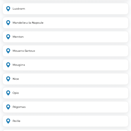
Lucéram
Mandelieu-la-Napoule
Menton
Mouans-Sartoux
Mougins
Nice
Opio
Pégomas
Peille