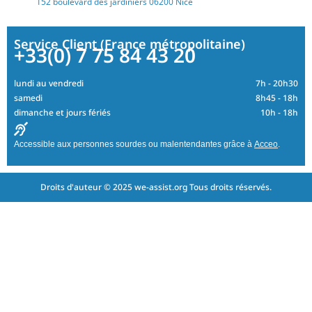
152 boulevard des jardiniers 06200 Nice
Service Client (France métropolitaine)
+33(0) 7 75 84 43 20
lundi au vendredi
7h - 20h30
samedi
8h45 - 18h
dimanche et jours fériés
10h - 18h
Accessible aux personnes sourdes ou malentendantes grâce à
Acceo
.
Droits d'auteur © 2025 we-assist.org Tous droits réservés.