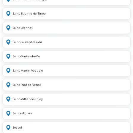
Saint-Étienne-de-Tinée
Saint-Jeannet
Saint-Laurent-du-Var
Saint-Martin-du-Var
Saint-Martin-Vésubie
Saint-Paul-de-Vence
Saint-Vallier-de-Thiey
Sainte-Agnès
Sospel