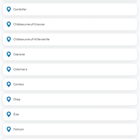
Castellar
Châteauneuf-Grasse
Châteauneuf-Villevieille
Coaraze
Colomars
Contes
Drap
Èze
Falicon