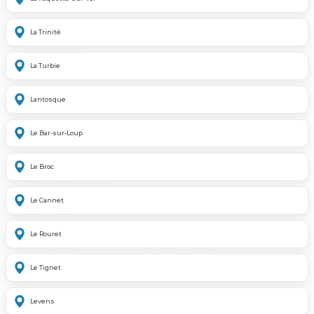
La Trinité
La Turbie
Lantosque
Le Bar-sur-Loup
Le Broc
Le Cannet
Le Rouret
Le Tignet
Levens