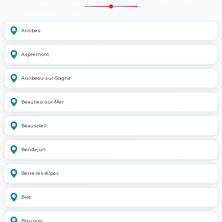
Antibes
Aspremont
Auribeau-sur-Siagne
Beaulieu-sur-Mer
Beausoleil
Bendejun
Berre-les-Alpes
Biot
Blausasc