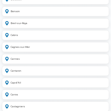
Bonson
Breil-sur-Roya
Cabris
Cagnes-sur-Mer
Cannes
Cantaron
Cap-d'Ail
Carros
Castagniers