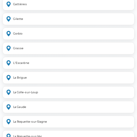
Gattières
Gilette
Gorbio
Grasse
L'Escarène
La Brigue
La Colle-sur-Loup
La Gaude
La Roquette-sur-Siagne
La Roquette-sur-Var