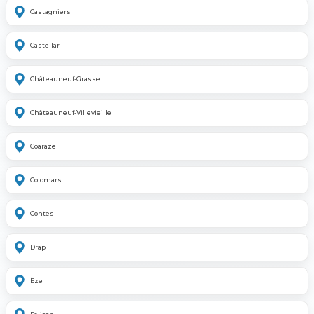
Castagniers
Castellar
Châteauneuf-Grasse
Châteauneuf-Villevieille
Coaraze
Colomars
Contes
Drap
Èze