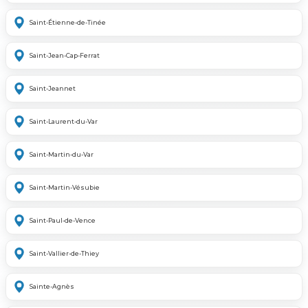
Saint-Étienne-de-Tinée
Saint-Jean-Cap-Ferrat
Saint-Jeannet
Saint-Laurent-du-Var
Saint-Martin-du-Var
Saint-Martin-Vésubie
Saint-Paul-de-Vence
Saint-Vallier-de-Thiey
Sainte-Agnès