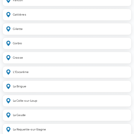
Falicon
Gattières
Gilette
Gorbio
Grasse
L'Escarène
La Brigue
La Colle-sur-Loup
La Gaude
La Roquette-sur-Siagne