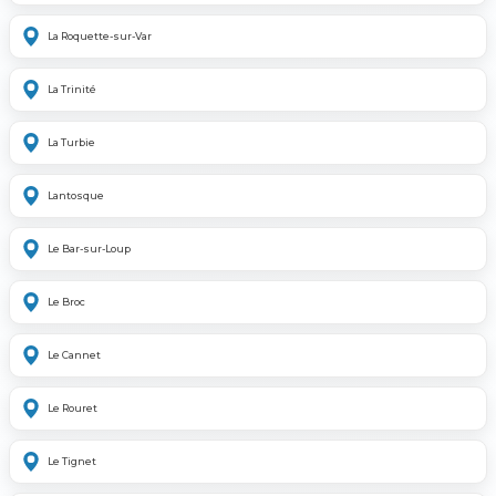
La Roquette-sur-Var
La Trinité
La Turbie
Lantosque
Le Bar-sur-Loup
Le Broc
Le Cannet
Le Rouret
Le Tignet