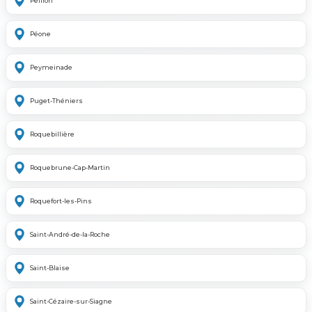
Peillon
Péone
Peymeinade
Puget-Théniers
Roquebillière
Roquebrune-Cap-Martin
Roquefort-les-Pins
Saint-André-de-la-Roche
Saint-Blaise
Saint-Cézaire-sur-Siagne