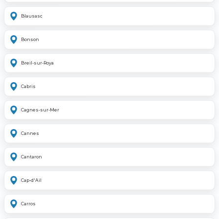
Blausasc
Bonson
Breil-sur-Roya
Cabris
Cagnes-sur-Mer
Cannes
Cantaron
Cap-d'Ail
Carros