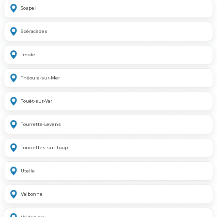
Sospel
Spéracèdes
Tende
Théoule-sur-Mer
Touët-sur-Var
Tourrette-Levens
Tourrettes-sur-Loup
Utelle
Valbonne