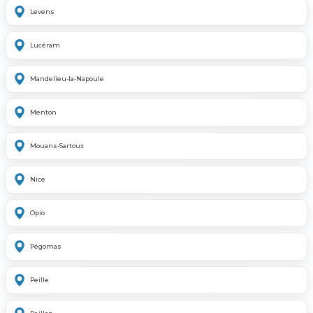
Levens
Lucéram
Mandelieu-la-Napoule
Menton
Mouans-Sartoux
Nice
Opio
Pégomas
Peille