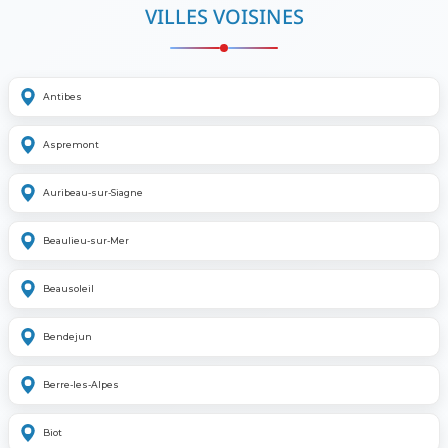
VILLES VOISINES
Antibes
Aspremont
Auribeau-sur-Siagne
Beaulieu-sur-Mer
Beausoleil
Bendejun
Berre-les-Alpes
Biot