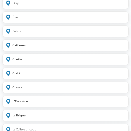
Drap
Èze
Falicon
Gattières
Gilette
Gorbio
Grasse
L'Escarène
La Brigue
La Colle-sur-Loup