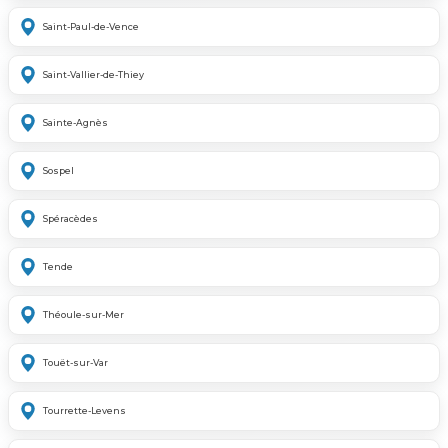
Saint-Paul-de-Vence
Saint-Vallier-de-Thiey
Sainte-Agnès
Sospel
Spéracèdes
Tende
Théoule-sur-Mer
Touët-sur-Var
Tourrette-Levens