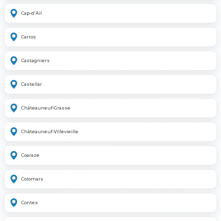
Cap-d'Ail
Carros
Castagniers
Castellar
Châteauneuf-Grasse
Châteauneuf-Villevieille
Coaraze
Colomars
Contes