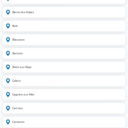
Berre-les-Alpes
Biot
Blausasc
Bonson
Breil-sur-Roya
Cabris
Cagnes-sur-Mer
Cannes
Cantaron