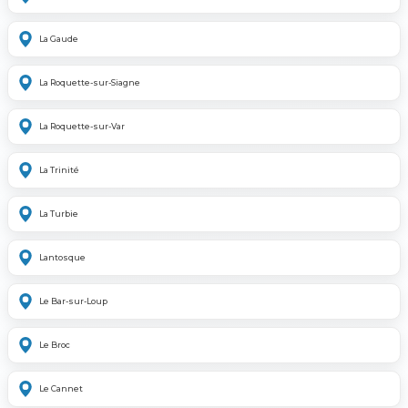
La Gaude
La Roquette-sur-Siagne
La Roquette-sur-Var
La Trinité
La Turbie
Lantosque
Le Bar-sur-Loup
Le Broc
Le Cannet