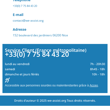
+33(0) 7 75 84 43 20
E-mail
contact@we-assist.org
Adresse
152 boulevard des jardiniers 06200 Nice
Service Client (France métropolitaine)
+33(0) 7 75 84 43 20
lundi au vendredi
7h - 20h30
samedi
8h45 - 18h
dimanche et jours fériés
10h - 18h
Accessible aux personnes sourdes ou malentendantes grâce à
Acceo
.
Droits d'auteur © 2025 we-assist.org Tous droits réservés.