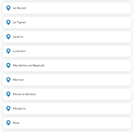
Le Rouret
Le Tignet
Levens
Lucéram
Mandelieu-la-Napoule
Menton
Mouans-Sartoux
Mougins
Nice