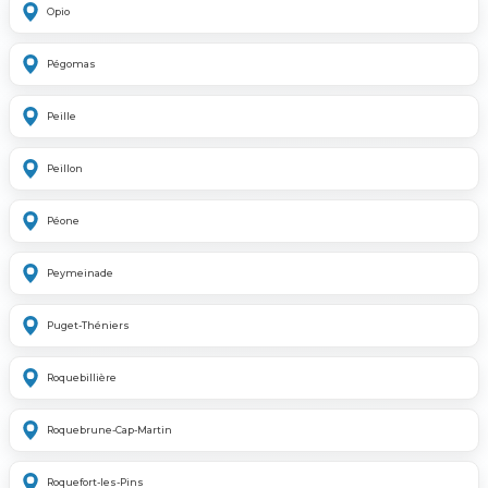
Opio
Pégomas
Peille
Peillon
Péone
Peymeinade
Puget-Théniers
Roquebillière
Roquebrune-Cap-Martin
Roquefort-les-Pins