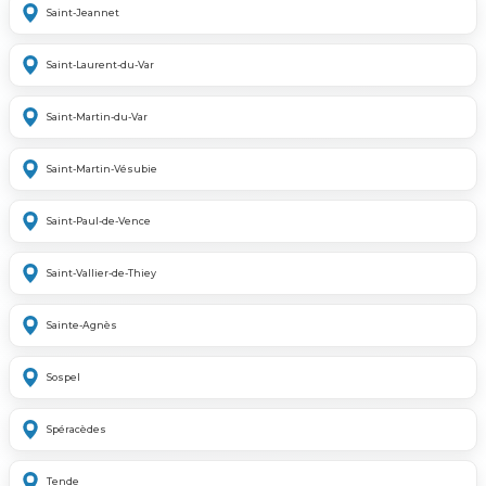
Saint-Jeannet
Saint-Laurent-du-Var
Saint-Martin-du-Var
Saint-Martin-Vésubie
Saint-Paul-de-Vence
Saint-Vallier-de-Thiey
Sainte-Agnès
Sospel
Spéracèdes
Tende