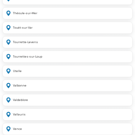
Théoule-sur-Mer
Touët-sur-Var
Tourrette-Levens
Tourrettes-sur-Loup
Utelle
Valbonne
Valdeblore
Vallauris
Vence