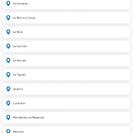
Lantosque
Le Bar-sur-Loup
Le Broc
Le Cannet
Le Rouret
Le Tignet
Levens
Lucéram
Mandelieu-la-Napoule
Menton