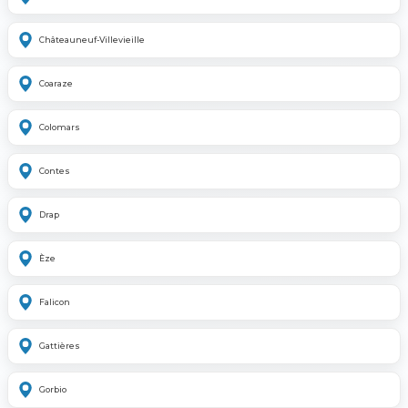
Châteauneuf-Villevieille
Coaraze
Colomars
Contes
Drap
Èze
Falicon
Gattières
Gorbio