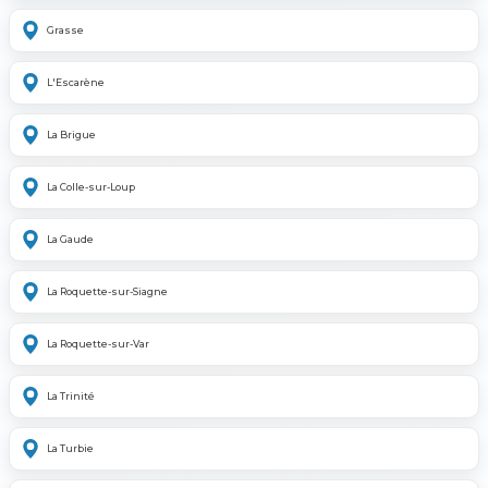
Grasse
L'Escarène
La Brigue
La Colle-sur-Loup
La Gaude
La Roquette-sur-Siagne
La Roquette-sur-Var
La Trinité
La Turbie