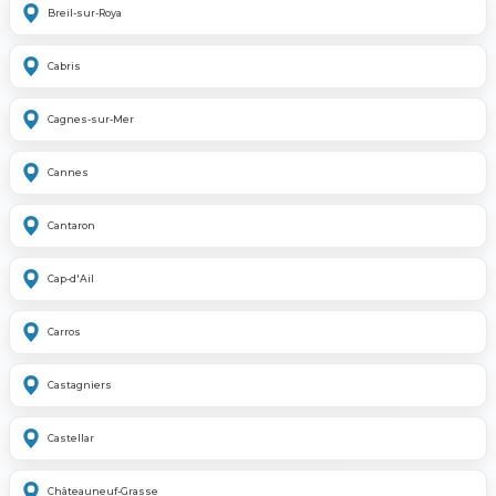
Breil-sur-Roya
Cabris
Cagnes-sur-Mer
Cannes
Cantaron
Cap-d'Ail
Carros
Castagniers
Castellar
Châteauneuf-Grasse