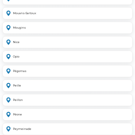
Mouans-Sartoux
Mougins
Nice
Opio
Pégomas
Peille
Peillon
Péone
Peymeinade