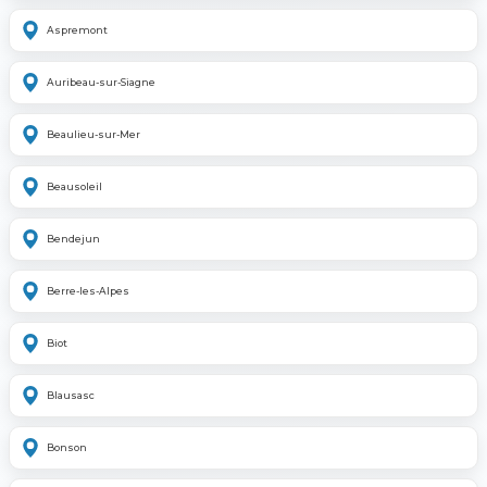
Aspremont
Auribeau-sur-Siagne
Beaulieu-sur-Mer
Beausoleil
Bendejun
Berre-les-Alpes
Biot
Blausasc
Bonson