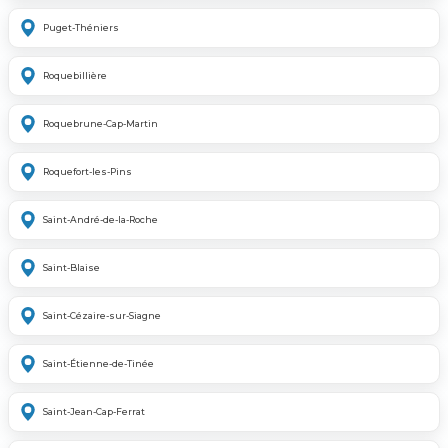
Puget-Théniers
Roquebillière
Roquebrune-Cap-Martin
Roquefort-les-Pins
Saint-André-de-la-Roche
Saint-Blaise
Saint-Cézaire-sur-Siagne
Saint-Étienne-de-Tinée
Saint-Jean-Cap-Ferrat