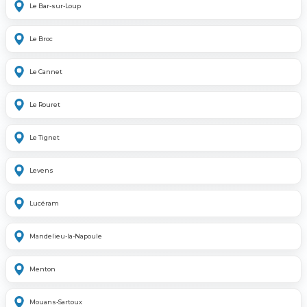
Le Bar-sur-Loup
Le Broc
Le Cannet
Le Rouret
Le Tignet
Levens
Lucéram
Mandelieu-la-Napoule
Menton
Mouans-Sartoux