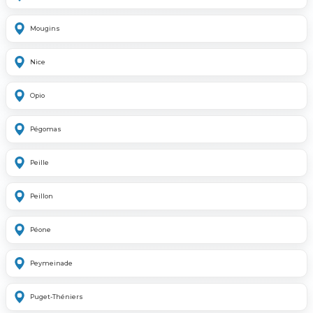
Mougins
Nice
Opio
Pégomas
Peille
Peillon
Péone
Peymeinade
Puget-Théniers