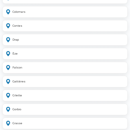
Colomars
Contes
Drap
Èze
Falicon
Gattières
Gilette
Gorbio
Grasse