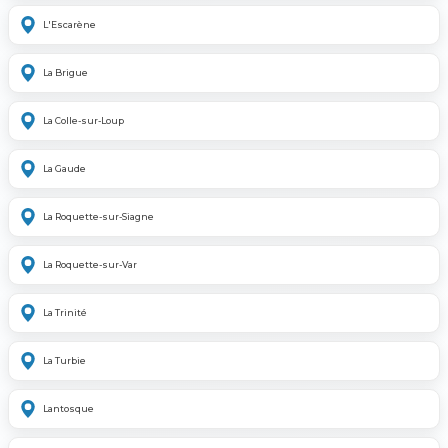
L'Escarène
La Brigue
La Colle-sur-Loup
La Gaude
La Roquette-sur-Siagne
La Roquette-sur-Var
La Trinité
La Turbie
Lantosque