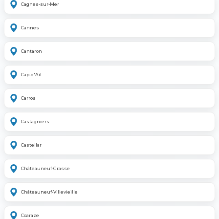
Cagnes-sur-Mer
Cannes
Cantaron
Cap-d'Ail
Carros
Castagniers
Castellar
Châteauneuf-Grasse
Châteauneuf-Villevieille
Coaraze