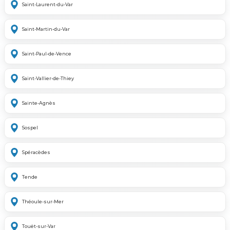
Saint-Laurent-du-Var
Saint-Martin-du-Var
Saint-Paul-de-Vence
Saint-Vallier-de-Thiey
Sainte-Agnès
Sospel
Spéracèdes
Tende
Théoule-sur-Mer
Touët-sur-Var