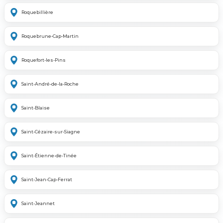
Roquebillière
Roquebrune-Cap-Martin
Roquefort-les-Pins
Saint-André-de-la-Roche
Saint-Blaise
Saint-Cézaire-sur-Siagne
Saint-Étienne-de-Tinée
Saint-Jean-Cap-Ferrat
Saint-Jeannet