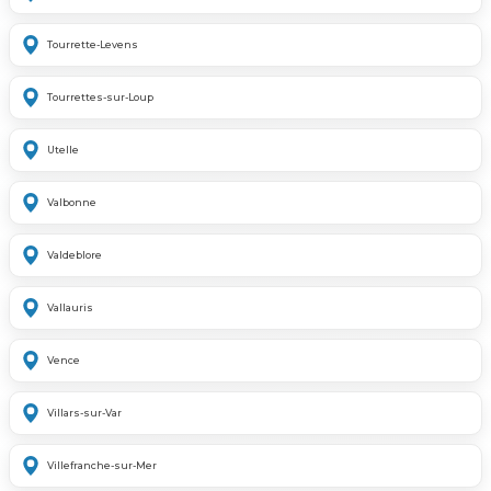
Tourrette-Levens
Tourrettes-sur-Loup
Utelle
Valbonne
Valdeblore
Vallauris
Vence
Villars-sur-Var
Villefranche-sur-Mer