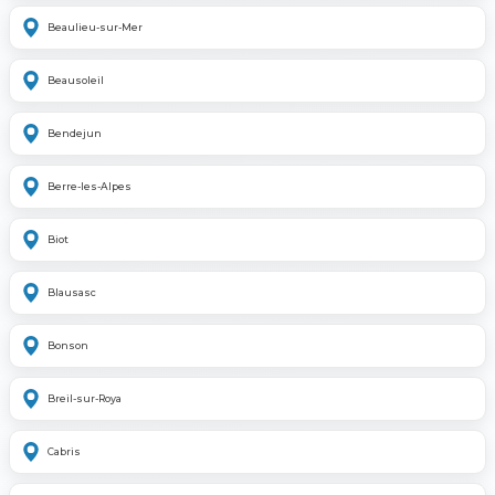
Beaulieu-sur-Mer
Beausoleil
Bendejun
Berre-les-Alpes
Biot
Blausasc
Bonson
Breil-sur-Roya
Cabris