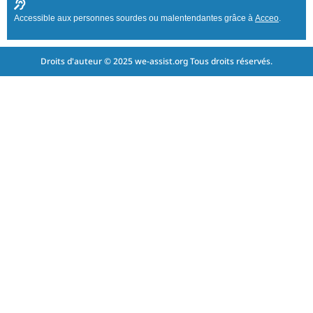
Accessible aux personnes sourdes ou malentendantes grâce à
Acceo
.
Droits d'auteur © 2025 we-assist.org Tous droits réservés.