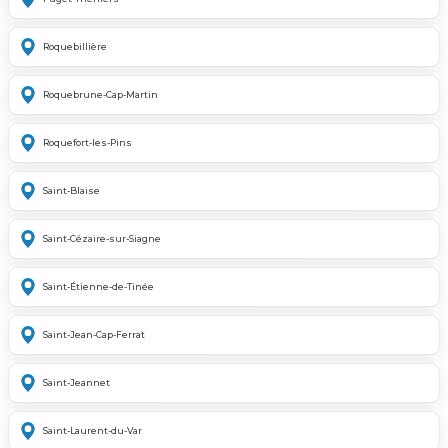
Roquebillière
Roquebrune-Cap-Martin
Roquefort-les-Pins
Saint-Blaise
Saint-Cézaire-sur-Siagne
Saint-Étienne-de-Tinée
Saint-Jean-Cap-Ferrat
Saint-Jeannet
Saint-Laurent-du-Var