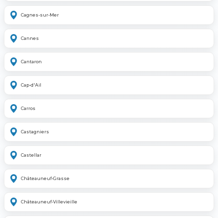
Cagnes-sur-Mer
Cannes
Cantaron
Cap-d'Ail
Carros
Castagniers
Castellar
Châteauneuf-Grasse
Châteauneuf-Villevieille