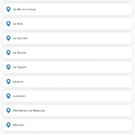
Le Bar-sur-Loup
Le Broc
Le Cannet
Le Rouret
Le Tignet
Levens
Lucéram
Mandelieu-la-Napoule
Menton