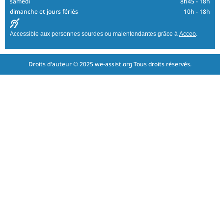
samedi
8h45 - 18h
dimanche et jours fériés
10h - 18h
Accessible aux personnes sourdes ou malentendantes grâce à
Acceo
.
Droits d'auteur © 2025 we-assist.org Tous droits réservés.