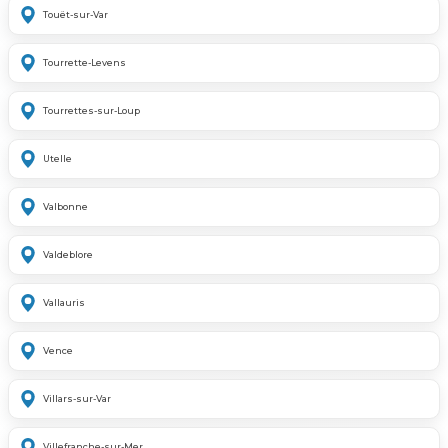
Touët-sur-Var
Tourrette-Levens
Tourrettes-sur-Loup
Utelle
Valbonne
Valdeblore
Vallauris
Vence
Villars-sur-Var
Villefranche-sur-Mer