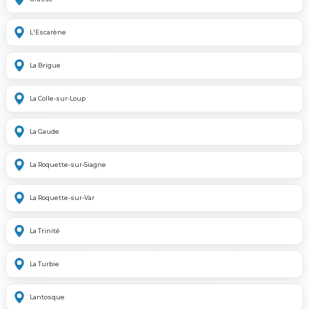
L'Escarène
La Brigue
La Colle-sur-Loup
La Gaude
La Roquette-sur-Siagne
La Roquette-sur-Var
La Trinité
La Turbie
Lantosque