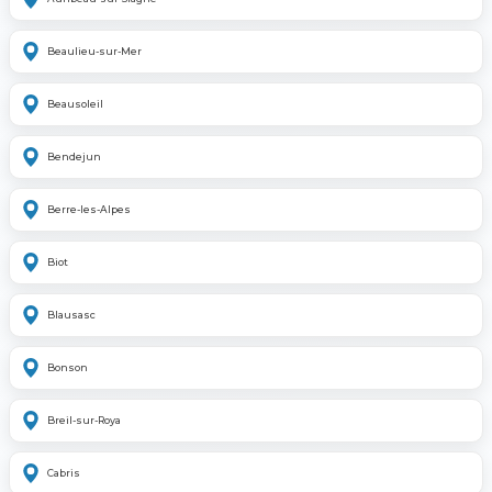
Beaulieu-sur-Mer
Beausoleil
Bendejun
Berre-les-Alpes
Biot
Blausasc
Bonson
Breil-sur-Roya
Cabris