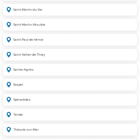
Saint-Martin-du-Var
Saint-Martin-Vésubie
Saint-Paul-de-Vence
Saint-Vallier-de-Thiey
Sainte-Agnès
Sospel
Spéracèdes
Tende
Théoule-sur-Mer