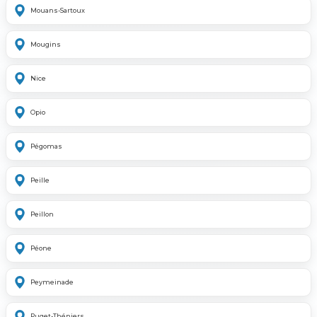
Mouans-Sartoux
Mougins
Nice
Opio
Pégomas
Peille
Peillon
Péone
Peymeinade
Puget-Théniers