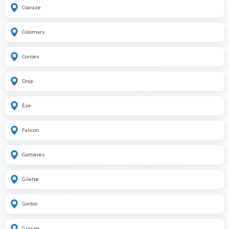
Coaraze
Colomars
Contes
Drap
Èze
Falicon
Gattières
Gilette
Gorbio
Grasse