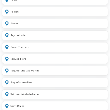
Peillon
Péone
Peymeinade
Puget-Théniers
Roquebillière
Roquebrune-Cap-Martin
Roquefort-les-Pins
Saint-André-de-la-Roche
Saint-Blaise