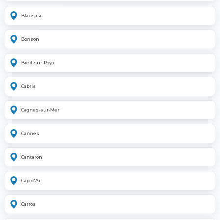
Blausasc
Bonson
Breil-sur-Roya
Cabris
Cagnes-sur-Mer
Cannes
Cantaron
Cap-d'Ail
Carros