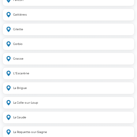
Gattières
Gilette
Gorbio
Grasse
L'Escarène
La Brigue
La Colle-sur-Loup
La Gaude
La Roquette-sur-Siagne