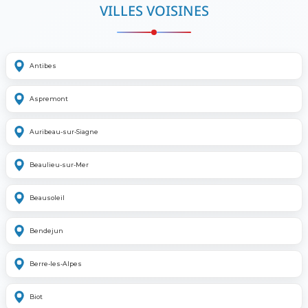
VILLES VOISINES
Antibes
Aspremont
Auribeau-sur-Siagne
Beaulieu-sur-Mer
Beausoleil
Bendejun
Berre-les-Alpes
Biot