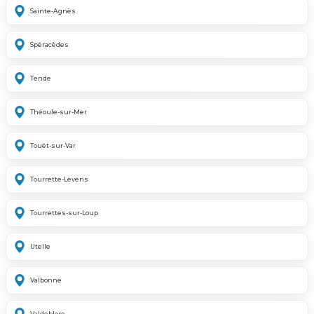
Sainte-Agnès
Spéracèdes
Tende
Théoule-sur-Mer
Touët-sur-Var
Tourrette-Levens
Tourrettes-sur-Loup
Utelle
Valbonne
Valdeblore