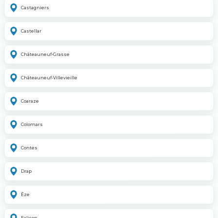
Castagniers
Castellar
Châteauneuf-Grasse
Châteauneuf-Villevieille
Coaraze
Colomars
Contes
Drap
Èze
Falicon