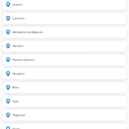
Levens
Lucéram
Mandelieu-la-Napoule
Menton
Mouans-Sartoux
Mougins
Nice
Opio
Pégomas
Peille