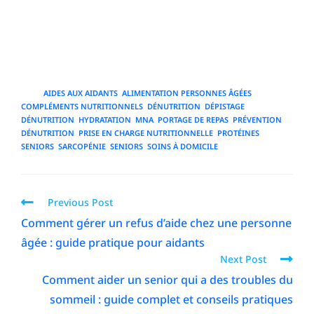
intégrée et évaluée régulièrement permet non
seulement d'éviter la dénutrition, mais aussi d'améliorer
la qualité de vie, l'autonomie et la santé globale des
personnes âgées.
TAGS
:
AIDES AUX AIDANTS
,
ALIMENTATION PERSONNES ÂGÉES
,
COMPLÉMENTS NUTRITIONNELS
,
DÉNUTRITION
,
DÉPISTAGE
DÉNUTRITION
,
HYDRATATION
,
MNA
,
PORTAGE DE REPAS
,
PRÉVENTION
DÉNUTRITION
,
PRISE EN CHARGE NUTRITIONNELLE
,
PROTÉINES
SENIORS
,
SARCOPÉNIE
,
SENIORS
,
SOINS À DOMICILE
Previous Post
Comment gérer un refus d’aide chez une personne
âgée : guide pratique pour aidants
Next Post
Comment aider un senior qui a des troubles du
sommeil : guide complet et conseils pratiques