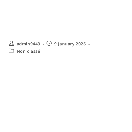
handicapée — Guide
d’organisation et
d’autonomie
admin9449
9 January 2026
Non classé
Évaluation et planification initiale des
routines quotidiennes pour une
personne handicapée
Organiser les routines pour une personne handicapée
commence par une évaluation approfondie et une
planification centrée sur la personne. Cette première
étape est essentielle pour garantir que les routines
quotidiennes répondent aux besoins physiques,