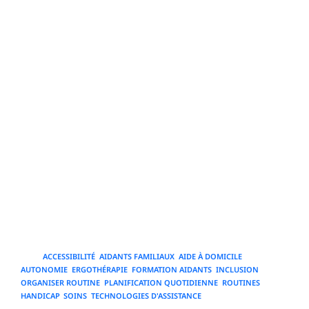
des informations collectées. Enfin, inclure des cas
concrets et des modèles téléchargeables dans les
ressources accessibles aux familles et aux
professionnels aide à la mise en œuvre rapide. L'accent
doit être mis sur la simplicité, l'adaptabilité et
l'appropriation progressive. En conclusion, le suivi
continu, les ajustements fondés sur des données et
l'utilisation d'exemples pratiques constituent la clé pour
organiser des routines durables et efficaces pour les
personnes handicapées. Une démarche structurée,
collaborative et respectueuse du projet de vie permet
d'améliorer l'autonomie, la sécurité et la qualité de vie au
quotidien.
TAGS
:
ACCESSIBILITÉ
,
AIDANTS FAMILIAUX
,
AIDE À DOMICILE
,
AUTONOMIE
,
ERGOTHÉRAPIE
,
FORMATION AIDANTS
,
INCLUSION
,
ORGANISER ROUTINE
,
PLANIFICATION QUOTIDIENNE
,
ROUTINES
HANDICAP
,
SOINS
,
TECHNOLOGIES D'ASSISTANCE