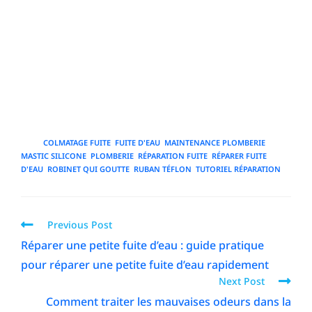
l'inspection régulière, l'utilisation de pièces de qualité, la
mise en place de dispositifs d'alerte et le recours à un
professionnel lorsque la complexité ou le risque l'exige.
Ces bonnes pratiques réduisent significativement
l'incidence des fuites d'eau, prolongent la durée de vie
des installations et contribuent à un habitat plus sûr et
plus économique.
TAGS
:
COLMATAGE FUITE
,
FUITE D'EAU
,
MAINTENANCE PLOMBERIE
,
MASTIC SILICONE
,
PLOMBERIE
,
RÉPARATION FUITE
,
RÉPARER FUITE
D'EAU
,
ROBINET QUI GOUTTE
,
RUBAN TÉFLON
,
TUTORIEL RÉPARATION
Previous Post
Réparer une petite fuite d’eau : guide pratique
pour réparer une petite fuite d’eau rapidement
Next Post
Comment traiter les mauvaises odeurs dans la