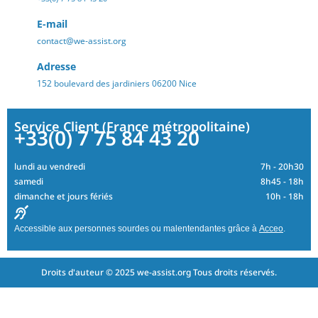
E-mail
contact@we-assist.org
Adresse
152 boulevard des jardiniers 06200 Nice
Service Client (France métropolitaine)
+33(0) 7 75 84 43 20
lundi au vendredi
7h - 20h30
samedi
8h45 - 18h
dimanche et jours fériés
10h - 18h
Accessible aux personnes sourdes ou malentendantes grâce à
Acceo
.
Droits d'auteur © 2025 we-assist.org Tous droits réservés.