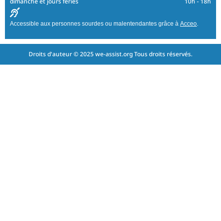
dimanche et jours fériés
10h - 18h
Accessible aux personnes sourdes ou malentendantes grâce à
Acceo
.
Droits d'auteur © 2025 we-assist.org Tous droits réservés.