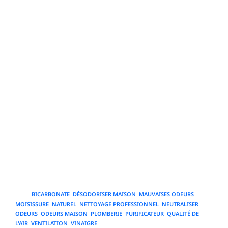
ce qui peut constituer un point de départ fiable avant
d’engager un professionnel. Enfin, planifiez un suivi
après intervention : contrôles olfactifs, mesures de la
réduction en concentration de COV, constat d’absence
de réapparition d’odeurs, et mise en place d’un plan
d’entretien pour prévenir toute récidive. Savoir identifier
le bon moment pour consulter un expert et choisir un
prestataire compétent permet non seulement de
résoudre définitivement des problèmes d’odeurs mais
aussi d’assurer la sécurité sanitaire et le confort durable
de votre habitat. Intégrez ces réflexes à votre gestion
domestique pour que l’élimination des mauvaises
odeurs ne soit plus une source de stress, mais une
composante maîtrisée de l’entretien de votre maison.
TAGS
:
BICARBONATE
,
DÉSODORISER MAISON
,
MAUVAISES ODEURS
,
MOISISSURE
,
NATUREL
,
NETTOYAGE PROFESSIONNEL
,
NEUTRALISER
ODEURS
,
ODEURS MAISON
,
PLOMBERIE
,
PURIFICATEUR
,
QUALITÉ DE
L'AIR
,
VENTILATION
,
VINAIGRE