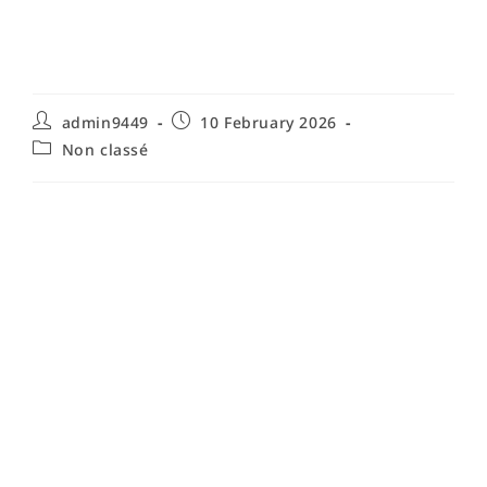
maison : guide complet et
solutions efficaces
admin9449
10 February 2026
Non classé
Identifier les causes des mauvaises
odeurs dans la maison et diagnostic
rapide
Comprendre comment traiter les mauvaises odeurs dans
la maison commence par un diagnostic précis et
méthodique des sources potentielles. Les odeurs
domestiques désagréables proviennent généralement
de quelques catégories : organique (restes alimentaires,
déchets, animaux), humidité et moisissures (odeurs de
renfermé, air de cave), plomberie et canalisations