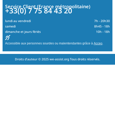
Service Client (France métropolitaine)
+33(0) 7 75 84 43 20
lundi au vendredi
7h - 20h30
samedi
8h45 - 18h
dimanche et jours fériés
10h - 18h
Accessible aux personnes sourdes ou malentendantes grâce à
Acceo
.
Droits d'auteur © 2025 we-assist.org Tous droits réservés.