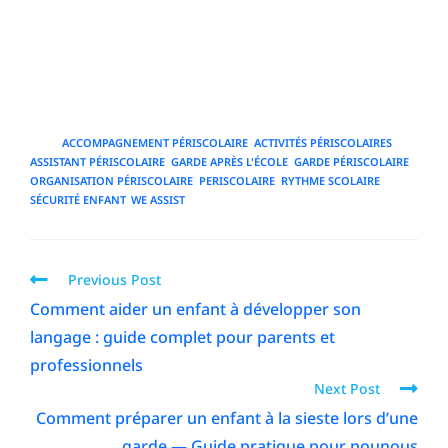
mise en place de services de qualité, en proposant des
outils de gestion, des référentiels de formation et des
conseils pratiques pour optimiser l'organisation
quotidienne.
TAGS
:
ACCOMPAGNEMENT PÉRISCOLAIRE
,
ACTIVITÉS PÉRISCOLAIRES
,
ASSISTANT PÉRISCOLAIRE
,
GARDE APRÈS L'ÉCOLE
,
GARDE PÉRISCOLAIRE
,
ORGANISATION PÉRISCOLAIRE
,
PERISCOLAIRE
,
RYTHME SCOLAIRE
,
SÉCURITÉ ENFANT
,
WE ASSIST
Previous Post
Comment aider un enfant à développer son
langage : guide complet pour parents et
professionnels
Next Post
Comment préparer un enfant à la sieste lors d’une
garde — Guide pratique pour nounous