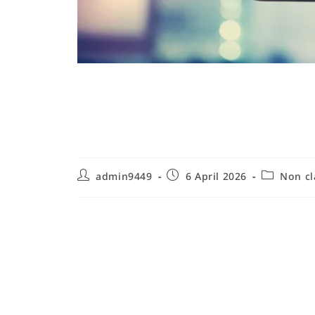
Comment gérer les c
guide pratique et st
admin9449
6 April 2026
Non cl
Comment gérer les comportements di
définitions
Comprendre ce que recouvre l'expression comment
essentielle pour élaborer des stratégies efficaces
une gamme large d'attitudes et d'actions qui pert