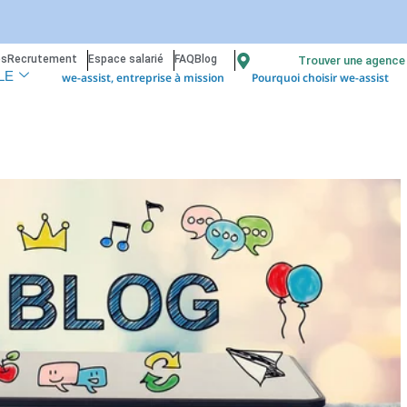
os
Recrutement
Espace salarié
FAQ
Blog
Trouver une agence
we-assist, entreprise à mission
Pourquoi choisir we-assist
LE