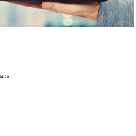
omportements difficiles :
ratégies efficaces
assé
fficiles : comprendre les causes et
 gérer les comportements difficiles est la première étape
 et adaptées. Les comportements dits difficiles se manifestent par
urbent le fonctionnement quotidien d'un individu au sein d'un