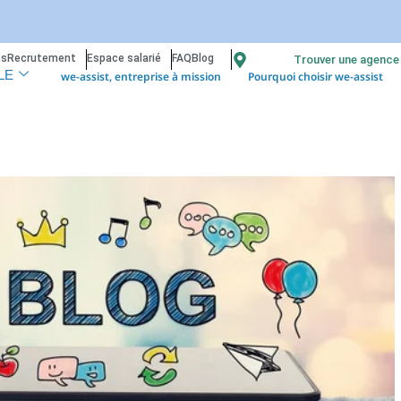
os
Recrutement
Espace salarié
FAQ
Blog
Trouver une agence
we-assist, entreprise à mission
Pourquoi choisir we-assist
LE