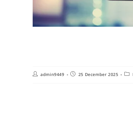
Activités en extérie
petits : idées, sécur
admin9449
25 December 2025
Bienfaits des activités en extérieur
développement
Les activités en extérieur adaptées aux tout-peti
enfants âgés de un à trois ans. À cet âge, la motric
interactions sociales se développent rapidement, et