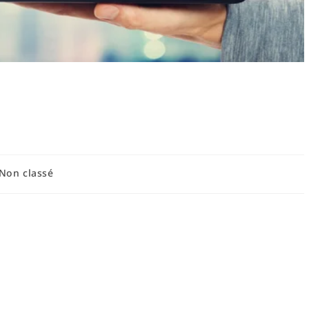
ur adaptées aux tout-
ité et bienfaits
Non classé
 adaptées aux tout-petits pour le
ts jouent un rôle central dans le développement global des
ité, la curiosité sensorielle, le langage naissant et les premières
 sortir à l'extérieur offre un terreau riche pour stimuler ces