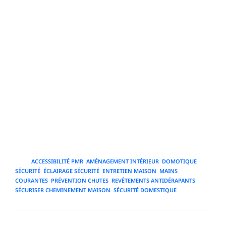
comme WE Assist peut apporter des solutions et des
ressources adaptées. Enfin, l'évaluation périodique de
l'efficacité des mesures — par retour d'expérience,
analyse des incidents et ajustements — permet
d'améliorer continuellement la sécurité du
cheminement. En combinant maintenance rigoureuse,
bonnes pratiques quotidiennes, vérifications
systématiques et apprentissage continu, il est possible
de garantir un environnement intérieur où les
déplacements sont plus sûrs, plus fluides et mieux
adaptés aux besoins de chacun.
TAGS
:
ACCESSIBILITÉ PMR
,
AMÉNAGEMENT INTÉRIEUR
,
DOMOTIQUE
SÉCURITÉ
,
ÉCLAIRAGE SÉCURITÉ
,
ENTRETIEN MAISON
,
MAINS
COURANTES
,
PRÉVENTION CHUTES
,
REVÊTEMENTS ANTIDÉRAPANTS
,
SÉCURISER CHEMINEMENT MAISON
,
SÉCURITÉ DOMESTIQUE