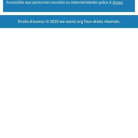
Accessible aux personnes sourdes ou malentendantes grâce à
Acceo
.
Droits d'auteur © 2025 we-assist.org Tous droits réservés.