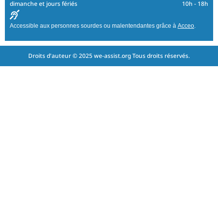
dimanche et jours fériés
10h - 18h
Accessible aux personnes sourdes ou malentendantes grâce à
Acceo
.
Droits d'auteur © 2025 we-assist.org Tous droits réservés.