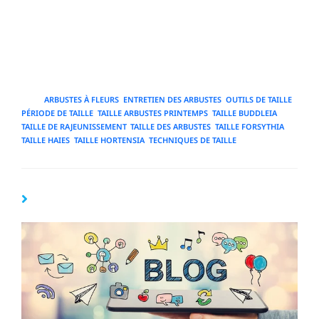
En adoptant des pratiques mesurées, respectueuses des
cycles végétaux et adaptées aux espèces, on obtient des
arbustes sains, bien formés et florifères, tout en
contribuant à un jardin durable et esthétique.
TAGS
:
ARBUSTES À FLEURS
,
ENTRETIEN DES ARBUSTES
,
OUTILS DE TAILLE
,
PÉRIODE DE TAILLE
,
TAILLE ARBUSTES PRINTEMPS
,
TAILLE BUDDLEIA
,
TAILLE DE RAJEUNISSEMENT
,
TAILLE DES ARBUSTES
,
TAILLE FORSYTHIA
,
TAILLE HAIES
,
TAILLE HORTENSIA
,
TECHNIQUES DE TAILLE
YOU MIGHT ALSO LIKE