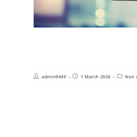
Les meilleurs jeux 
la logique – Guide 
admin9449
1 March 2026
Non 
Pourquoi choisir les meilleurs jeux 
jeune âge
Développer la logique chez l'enfant est une prior
logique constitue l'un des piliers du raisonnement
meilleurs jeux éducatifs pour développer la logiqu