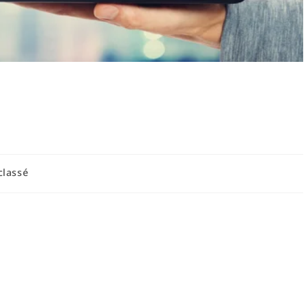
éducatifs pour développer
complet
classé
éducatifs pour développer la logique dès le plus
ité pour de nombreux parents et enseignants, car la pensée
, de la résolution de problèmes et de la réussite scolaire. Les
e exploitent la motivation intrinsèque du jeu pour offrir des