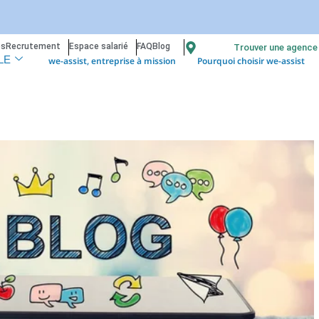
os
Recrutement
Espace salarié
FAQ
Blog
Trouver une agence
we-assist, entreprise à mission
Pourquoi choisir we-assist
LE