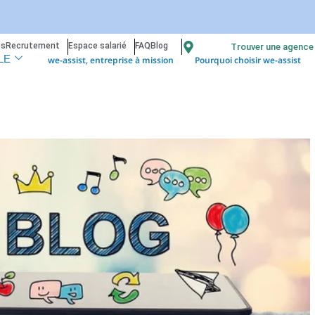
os
Recrutement
Espace salarié
FAQ
Blog
Trouver une agence
we-assist, entreprise à mission
Pourquoi choisir we-assist
LE