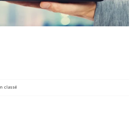
 courantes lors des
 : guide complet et
n classé
s de bricolage fréquentes à éviter
ape cruciale qui sépare un projet de bricolage réussi d'un échec
courantes lors des travaux de bricolage figurent l'absence d'un
ire, et le manque d'inventaire des outils et matériaux. Trop