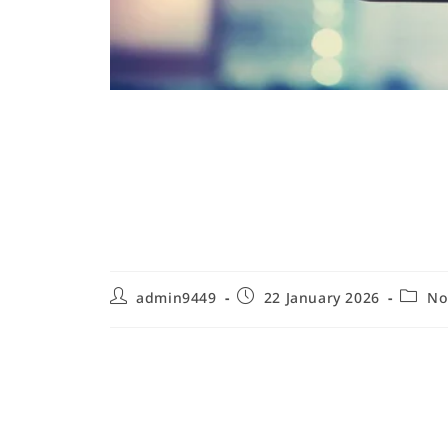
Les erreurs les plus
travaux de bricolage
solutions
admin9449
22 January 2026
No
Planification et préparation : erreur
La planification et la préparation constituent l'ét
coûteux et dangereux. Parmi les erreurs les plus 
plan détaillé, la sous-estimation du temps nécessa