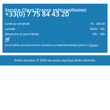
Service Client (France métropolitaine)
+33(0) 7 75 84 43 20
lundi au vendredi
7h - 20h30
samedi
8h45 - 18h
dimanche et jours fériés
10h - 18h
Accessible aux personnes sourdes ou malentendantes grâce à
Acceo
.
Droits d'auteur © 2025 we-assist.org Tous droits réservés.