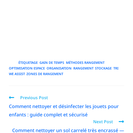
échelle, en standardisant et en intégrant la modularité,
on construit un système durable et performant.
L’approche stratégique et mesurée transforme le
rangement en levier concret de productivité et de
sérénité au quotidien, offrant un retour sur
investissement en temps et en qualité de vie tangible et
durable.
TAGS
:
ÉTIQUETAGE
,
GAIN DE TEMPS
,
MÉTHODES RANGEMENT
,
OPTIMISATION ESPACE
,
ORGANISATION
,
RANGEMENT
,
STOCKAGE
,
TRI
,
WE ASSIST
,
ZONES DE RANGEMENT
Previous Post
Comment nettoyer et désinfecter les jouets pour
enfants : guide complet et sécurisé
Next Post
Comment nettoyer un sol carrelé très encrassé —