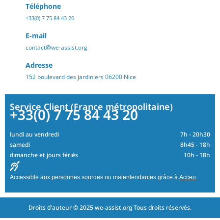
Téléphone
+33(0) 7 75 84 43 20
E-mail
contact@we-assist.org
Adresse
152 boulevard des jardiniers 06200 Nice
Service Client (France métropolitaine)
+33(0) 7 75 84 43 20
lundi au vendredi
7h - 20h30
samedi
8h45 - 18h
dimanche et jours fériés
10h - 18h
Accessible aux personnes sourdes ou malentendantes grâce à
Acceo
.
Droits d'auteur © 2025 we-assist.org Tous droits réservés.