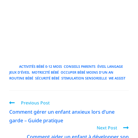
de choisir des activités progressives et variées, de veiller
à la sécurité alimentaire et matérielle, et de soutenir le
bien-être parental. En respectant le rythme individuel de
l’enfant, en observant ses réactions et en ajustant les
propositions, on crée un environnement propice à
l’épanouissement, à l’apprentissage et à la découverte
quotidienne.
TAGS
:
ACTIVITÉS BÉBÉ 0-12 MOIS
,
CONSEILS PARENTS
,
ÉVEIL LANGAGE
,
JEUX D'ÉVEIL
,
MOTRICITÉ BÉBÉ
,
OCCUPER BÉBÉ MOINS D'UN AN
,
ROUTINE BÉBÉ
,
SÉCURITÉ BÉBÉ
,
STIMULATION SENSORIELLE
,
WE ASSIST
Previous Post
Comment gérer un enfant anxieux lors d’une
garde – Guide pratique
Next Post
Comment aider un enfant à développer son