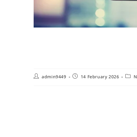
Comment nettoyer 
d’ado : guide pratiq
admin9449
14 February 2026
N
Pourquoi et quand nettoyer une c
nettoyage
Comprendre pourquoi nettoyer une chambre d'ado 
une stratégie durable et efficace. Une chambre d
elle sert de lieu d'études, de détente, de créativi