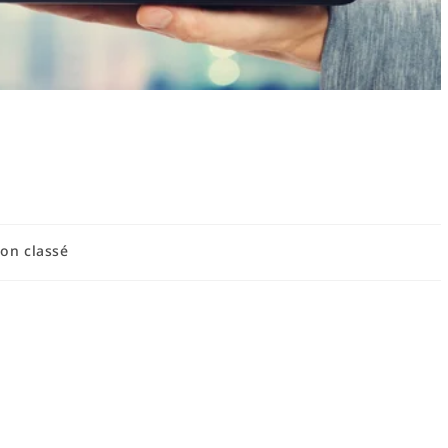
efficacement une chambre
ue et astuces
on classé
hambre d'ado — enjeux du rangement et du
est essentiel constitue la première étape pour mettre en place
'adolescent est souvent plus qu'un simple espace de couchage :
té et parfois de stockage temporaire. Les enjeux du nettoyage et