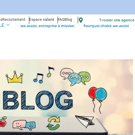
os
Recrutement
Espace salarié
FAQ
Blog
Trouver une agence
we-assist, entreprise à mission
Pourquoi choisir we-assist
LE