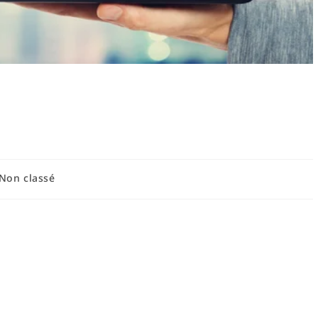
une routine quotidienne
Guide pratique
Non classé
idienne pour les enfants : bénéfices et
ts est une démarche essentielle qui soutient leur développement
ines, définies comme des séquences régulières d'activités
cadre sécurisant où ils peuvent anticiper ce qui va se passer,