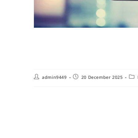
Comment instaurer 
pour les enfants – 
admin9449
20 December 2025
Pourquoi instaurer une routine quot
bienfaits
Instaurer une routine quotidienne pour les enfan
cognitif, émotionnel et comportemental. Les rout
organisées et prévisibles, offrent aux enfants un 