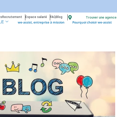
os
Recrutement
Espace salarié
FAQ
Blog
Trouver une agence
we-assist, entreprise à mission
Pourquoi choisir we-assist
LE