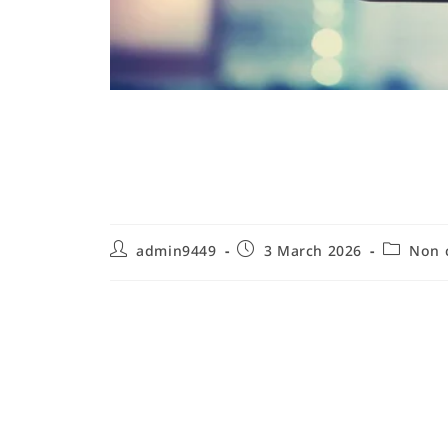
Comment éviter la s
enfants : guide com
admin9449
3 March 2026
Non 
Comprendre la surcharge d’écrans ch
essentiels
Comprendre la surcharge d’écrans chez les enfa
numériques, les contextes familiaux et les mécan
écrans. La surcharge d’écrans chez les enfants se