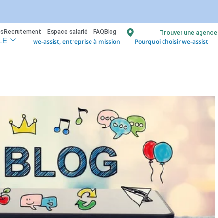
os
Recrutement
Espace salarié
FAQ
Blog
Trouver une agence
we-assist, entreprise à mission
Pourquoi choisir we-assist
LE