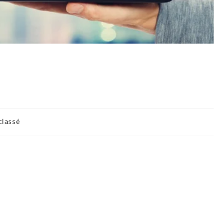
urcharge d’écrans chez les
plet pour les parents
classé
ez les enfants : causes, signes et mots-clés
nts nécessite d’examiner simultanément les comportements
ismes psychologiques qui sous-tendent l’usage massif des
 caractérise par une exposition excessive aux appareils