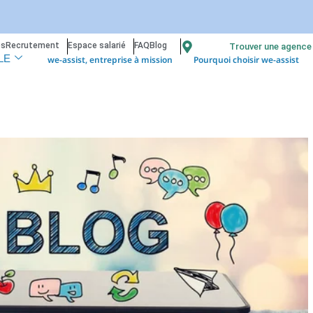
os
Recrutement
Espace salarié
FAQ
Blog
Trouver une agence
we-assist, entreprise à mission
Pourquoi choisir we-assist
LE