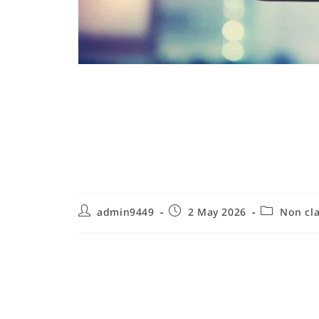
Comment déboucher 
produits chimiques 
efficaces
admin9449
2 May 2026
Non cl
Pourquoi privilégier des méthodes 
sans produits chimiques
Déboucher une canalisation sans produits chimiq
souvent plus sûre pour la santé et l'environnemen