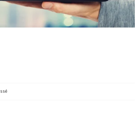
une canalisation sans
: méthodes naturelles
assé
naturelles pour déboucher une canalisation
ues est une démarche à la fois responsable, économique et
t. Dans ce premier volet, il est essentiel de comprendre