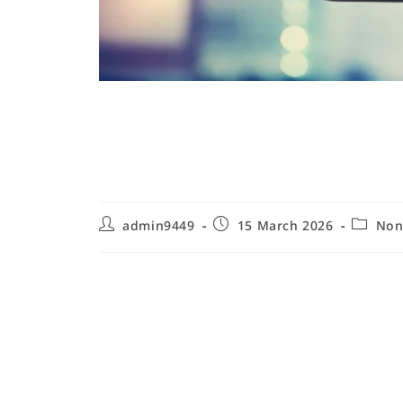
Comment créer un es
guide complet pour
admin9449
15 March 2026
Non
Planification et conception d'un es
La planification et la conception d'un espace de j
enfants puissent jouer, apprendre et grandir da
sécurisé commence par une évaluation rigoureuse d
des risques potentiels et des objectifs pédagogi
espace de jeu sécurisé, il faut penser à la circulati