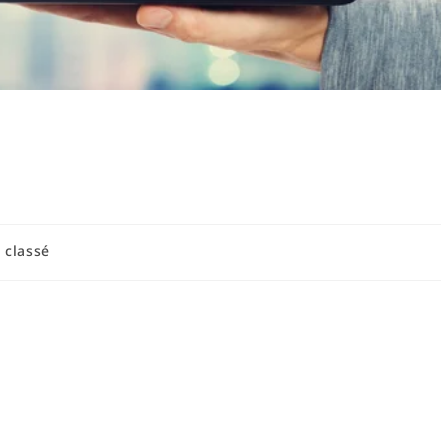
pace de jeu sécurisé :
 parents
 classé
pace de jeu sécurisé pour enfants
eu sécurisé est l'étape fondamentale pour garantir que les
ns un environnement protégé. Comment créer un espace de jeu
e l'espace disponible, de l'âge des enfants qui l'utiliseront,
ques et ludiques que vous souhaitez atteindre. Pour concevoir un
on, à la visibilité, aux zones de jeu séparées par âge et activité, à