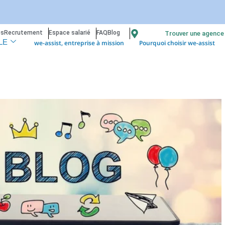
os
Recrutement
Espace salarié
FAQ
Blog
Trouver une agence
we-assist, entreprise à mission
Pourquoi choisir we-assist
LE