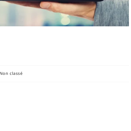
nfant à gagner en
ratique et conseils
Non classé
t : définition, stades et besoins
ape fondamentale pour tout parent, éducateur ou professionnel
t à gagner en autonomie. L'autonomie enfantine ne se résume pas
de ; elle englobe le développement progressif de compétences
ui permettent à l'enfant de prendre des décisions adaptées,
ir capable et responsable. Pour aider un enfant à gagner en