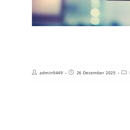
Comment aider un e
autonomie : guide p
admin9449
26 December 2025
Comprendre l'autonomie chez l'enfan
Comprendre l'autonomie chez l'enfant est une ét
de la petite enfance qui souhaite aider un enfan
à un simple ensemble de tâches réalisées sans ai
émotionnelles, cognitives, sociales et motrices q
d'exécuter des actions quotidiennes et de se sent