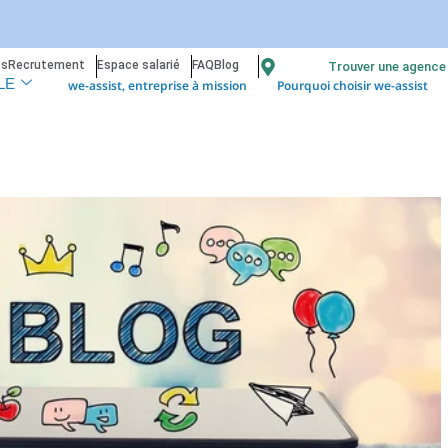
os
Recrutement
Espace salarié
FAQ
Blog
Trouver une agence
we-assist, entreprise à mission
Pourquoi choisir we-assist
LE