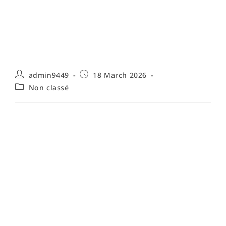
guide complet pour
l’entourage et les
professionnels
admin9449
18 March 2026
Non classé
Identifier la solitude et l'isolement chez
le senior : signes, causes et mots-clés
essentiels
Identifier la solitude et l'isolement chez un senior est la
première étape incontournable pour pouvoir proposer
un accompagnement adapté et efficace. La solitude chez
la personne âgée ne se limite pas à l'absence de
compagnie physique : elle recouvre des dimensions