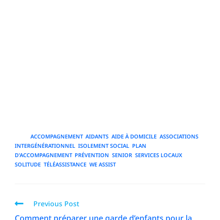
paramètres de santé. En conclusion, prévenir et
accompagner durablement un senior souffrant de
solitude demande une action coordonnée, portée par
l'entourage, les professionnels et la communauté, et
structurée autour d'un plan personnalisé, flexible et
centré sur la dignité et les préférences de la personne.
Les bonnes pratiques combinent écoute, activités
signifiantes, accès aux services, appropriation des outils
technologiques, et mobilisation des ressources locales
pour assurer un accompagnement humain et efficace.
TAGS
:
ACCOMPAGNEMENT
,
AIDANTS
,
AIDE À DOMICILE
,
ASSOCIATIONS
,
INTERGÉNÉRATIONNEL
,
ISOLEMENT SOCIAL
,
PLAN
D'ACCOMPAGNEMENT
,
PRÉVENTION
,
SENIOR
,
SERVICES LOCAUX
,
SOLITUDE
,
TÉLÉASSISTANCE
,
WE ASSIST
Previous Post
Comment préparer une garde d’enfants pour la