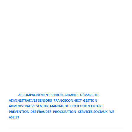
pratiques et des formations destinées aux aidants,
disponibles auprès des associations, des services
publics ou de plateformes spécialisées comme WE
Assist, peuvent enrichir les compétences et fournir des
modèles concrets pour une mise en œuvre efficace. En
appliquant ces bonnes pratiques humaines et
organisationnelles, accompagner un senior dans ses
démarches administratives devient un processus
respectueux, structuré et durable, qui préserve la
dignité de la personne tout en assurant la protection de
ses droits et de son patrimoine.
TAGS
:
ACCOMPAGNEMENT SENIOR
,
AIDANTS
,
DÉMARCHES
ADMINISTRATIVES SENIORS
,
FRANCECONNECT
,
GESTION
ADMINISTRATIVE SENIOR
,
MANDAT DE PROTECTION FUTURE
,
PRÉVENTION DES FRAUDES
,
PROCURATION
,
SERVICES SOCIAUX
,
WE
ASSIST