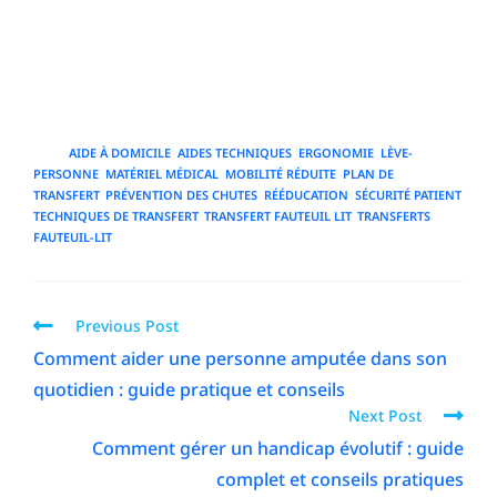
formation, l'aménagement et l'équipement, les
structures et les familles peuvent réduire les risques,
accroître l'autonomie et garantir des transferts plus
dignes et plus sûrs.
TAGS
:
AIDE À DOMICILE
,
AIDES TECHNIQUES
,
ERGONOMIE
,
LÈVE-
PERSONNE
,
MATÉRIEL MÉDICAL
,
MOBILITÉ RÉDUITE
,
PLAN DE
TRANSFERT
,
PRÉVENTION DES CHUTES
,
RÉÉDUCATION
,
SÉCURITÉ PATIENT
,
TECHNIQUES DE TRANSFERT
,
TRANSFERT FAUTEUIL LIT
,
TRANSFERTS
FAUTEUIL-LIT
Previous Post
Comment aider une personne amputée dans son
quotidien : guide pratique et conseils
Next Post
Comment gérer un handicap évolutif : guide
complet et conseils pratiques