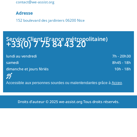
contact@we-assist.org
Adresse
152 boulevard des jardiniers 06200 Nice
Service Client (France métropolitaine)
+33(0) 7 75 84 43 20
lundi au vendredi
7h - 20h30
samedi
8h45 - 18h
dimanche et jours fériés
10h - 18h
Accessible aux personnes sourdes ou malentendantes grâce à
Acceo
.
Droits d'auteur © 2025 we-assist.org Tous droits réservés.