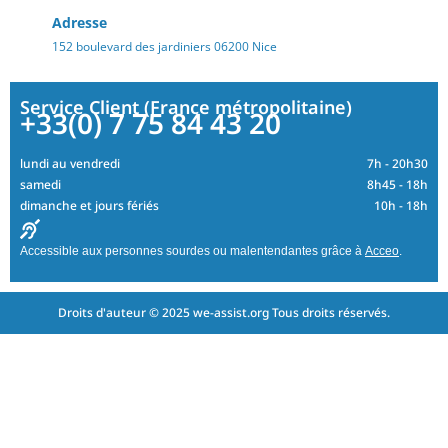
Adresse
152 boulevard des jardiniers 06200 Nice
Service Client (France métropolitaine)
+33(0) 7 75 84 43 20
lundi au vendredi
7h - 20h30
samedi
8h45 - 18h
dimanche et jours fériés
10h - 18h
Accessible aux personnes sourdes ou malentendantes grâce à
Acceo
.
Droits d'auteur © 2025 we-assist.org Tous droits réservés.